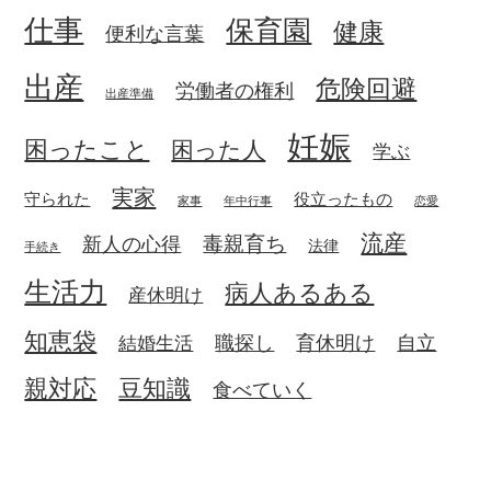
仕事
保育園
健康
便利な言葉
出産
危険回避
労働者の権利
出産準備
妊娠
困ったこと
困った人
学ぶ
実家
守られた
役立ったもの
家事
年中行事
恋愛
流産
毒親育ち
新人の心得
法律
手続き
生活力
病人あるある
産休明け
知恵袋
職探し
育休明け
自立
結婚生活
親対応
豆知識
食べていく