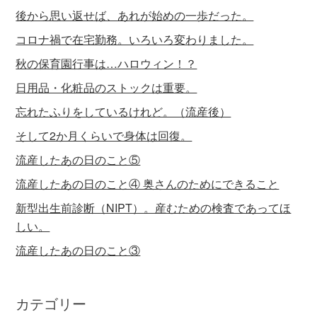
後から思い返せば、あれが始めの一歩だった。
コロナ禍で在宅勤務。いろいろ変わりました。
秋の保育園行事は…ハロウィン！？
日用品・化粧品のストックは重要。
忘れたふりをしているけれど。（流産後）
そして2か月くらいで身体は回復。
流産したあの日のこと⑤
流産したあの日のこと④ 奥さんのためにできること
新型出生前診断（NIPT）。産むための検査であってほ
しい。
流産したあの日のこと③
カテゴリー