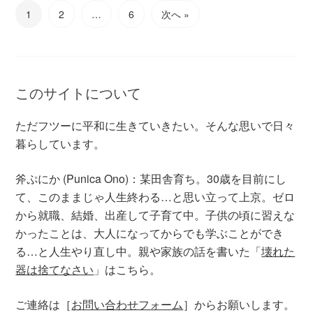
1
2
…
6
次へ »
このサイトについて
ただフツーに平和に生きていきたい。そんな思いで日々
暮らしています。
斧ぷにか (Punica Ono)：某田舎育ち。30歳を目前にし
て、このままじゃ人生終わる…と思い立って上京。ゼロ
から就職、結婚、出産して子育て中。子供の頃に習えな
かったことは、大人になってからでも学ぶことができ
る…と人生やり直し中。親や家族の話を書いた「
壊れた
器は捨てなさい
」はこちら。
ご連絡は［
お問い合わせフォーム
］からお願いします。