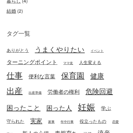
暮らし
(4)
結婚
(2)
タグ一覧
うまくやりたい
ありがとう
イベント
ターニングポイント
人生変える
ママ友
仕事
保育園
健康
便利な言葉
出産
危険回避
労働者の権利
出産準備
妊娠
困ったこと
困った人
学ぶ
実家
守られた
役立ったもの
家事
年中行事
恋愛
流産
毒親育ち