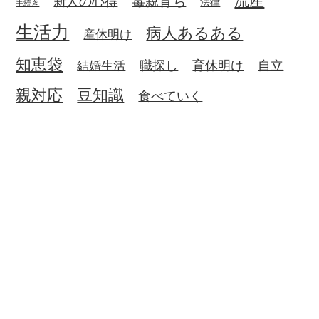
新人の心得
法律
手続き
生活力
病人あるある
産休明け
知恵袋
職探し
育休明け
自立
結婚生活
親対応
豆知識
食べていく