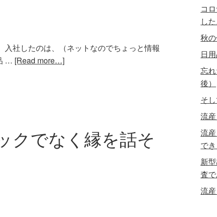
コロ
した
秋の
。 入社したのは、（ネットなのでちょっと情報
日用
 …
[Read more…]
忘れ
後）
そし
流産
ックでなく縁を話そ
流産
でき
新型
査で
流産