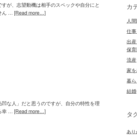
ですが、志望動機は相手のスペックや自分にと
カ
ん …
[Read more…]
人間
仕事
出産
保育
流産
家を
暮ら
結婚
凸凹な人」だと思うのですが、自分の特性を理
幸 …
[Read more…]
タ
あり