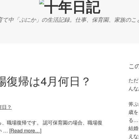
育て中「ぷにか」の生活記録。仕事、保育園、家族のこ
こ
場復帰は4月何日？
ただ
んな
斧ぷに
歳を
る…
ら、職場復帰です。 認可保育園の場合、職場復
結婚
 …
[Read more…]
えな