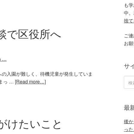
も学
中。
捨て
談で区役所へ
ご連
お願
サ
への入園が難しく、待機児童が発生していま
まっ …
[Read more…]
最
がけたいこと
後か
った