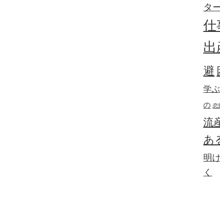
タ
仕
出
避
学ぶ
の
恋
流
あ
明
く