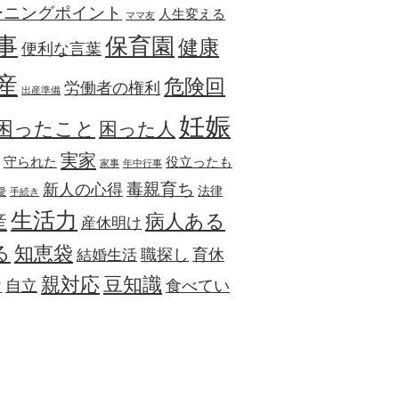
ーニングポイント
人生変える
ママ友
事
保育園
健康
便利な言葉
産
危険回
労働者の権利
出産準備
妊娠
困ったこと
困った人
実家
守られた
役立ったも
家事
年中行事
毒親育ち
新人の心得
法律
愛
手続き
生活力
病人ある
産
産休明け
る
知恵袋
職探し
育休
結婚生活
親対応
豆知識
け
自立
食べてい