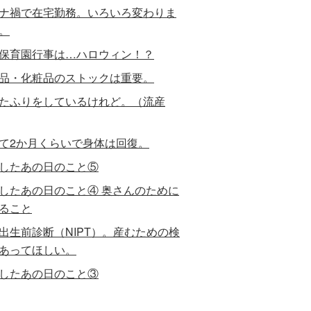
ナ禍で在宅勤務。いろいろ変わりま
。
保育園行事は…ハロウィン！？
品・化粧品のストックは重要。
たふりをしているけれど。（流産
て2か月くらいで身体は回復。
したあの日のこと⑤
したあの日のこと④ 奥さんのために
ること
出生前診断（NIPT）。産むための検
あってほしい。
したあの日のこと③