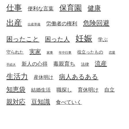
仕事
保育園
健康
便利な言葉
出産
危険回避
労働者の権利
出産準備
妊娠
困ったこと
困った人
学ぶ
実家
守られた
役立ったもの
家事
年中行事
恋愛
流産
毒親育ち
新人の心得
法律
手続き
生活力
病人あるある
産休明け
知恵袋
職探し
育休明け
自立
結婚生活
親対応
豆知識
食べていく