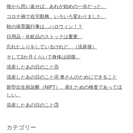
後から思い返せば、あれが始めの一歩だった。
コロナ禍で在宅勤務。いろいろ変わりました。
秋の保育園行事は…ハロウィン！？
日用品・化粧品のストックは重要。
忘れたふりをしているけれど。（流産後）
そして2か月くらいで身体は回復。
流産したあの日のこと⑤
流産したあの日のこと④ 奥さんのためにできること
新型出生前診断（NIPT）。産むための検査であってほ
しい。
流産したあの日のこと③
カテゴリー