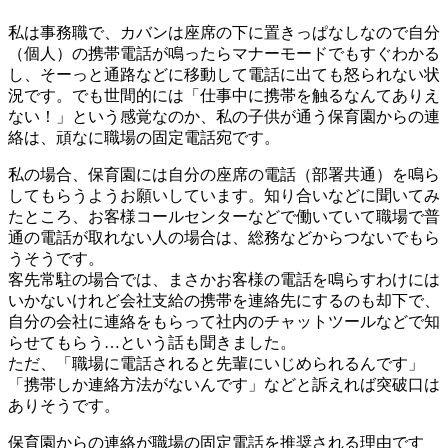
私は事務職で、カバンは座席の下に置きっぱなしなので自分
（個人）の携帯電話が鳴ったらマナーモードでもすぐわかる
し、そーっと通路などに移動して電話に出ても怒られない状
況です。でも世間的には「仕事中に携帯を触るなんてありえ
ない！」という感覚なのか、私の子供が通う保育園からの連
絡は、頑なに職場の固定電話宛です。
私の場合、保育園には自分の座席の電話（部署共通）を鳴ら
してもらうようお願いしています。知り合いなどに聞いてみ
たところ、お客様コールセンターなどで働いていて職場で普
通の電話が取れない人の場合は、総務などからつないでもら
うそうです。
客先常駐の場合では、まさかお客様の電話を鳴らすわけには
いかないけれど会社支給の携帯を連絡先にするのも却下で、
自分の会社に連絡をもらって社内のチャットツールなどで知
らせてもらう…という話も聞きました。
ただ、「職場に電話されると先輩にいじめられるんです」
「携帯しか連絡方法がないんです」などと訴えれば突破口は
ありそうです。
保育園からの連絡が職場の固定電話を推奨される理由です