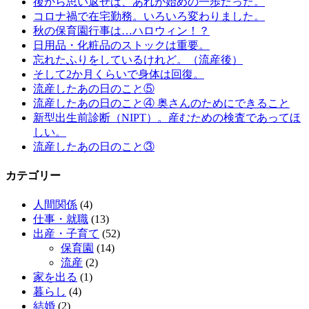
後から思い返せば、あれが始めの一歩だった。
コロナ禍で在宅勤務。いろいろ変わりました。
秋の保育園行事は…ハロウィン！？
日用品・化粧品のストックは重要。
忘れたふりをしているけれど。（流産後）
そして2か月くらいで身体は回復。
流産したあの日のこと⑤
流産したあの日のこと④ 奥さんのためにできること
新型出生前診断（NIPT）。産むための検査であってほ
しい。
流産したあの日のこと③
カテゴリー
人間関係
(4)
仕事・就職
(13)
出産・子育て
(52)
保育園
(14)
流産
(2)
家を出る
(1)
暮らし
(4)
結婚
(2)