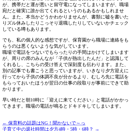
が、携帯だと運が悪いと留守電になってしまいますが、職場
宛だと確実に誰か出てくれるというのもあるかもしれませ
ん。また、本当かどうかわかりませんが、書類に嘘を書いた
りズル休みしたりこっそり退職したりしていないかチェック
している噂もあります。
でも、私の個人的な感想ですが、保育園から職場に連絡をも
らうのは悪くないような気がしています。
職場で電話をつないでもらったりの手間はかけてしまいます
が、周りの席のみんなが「子供が熱出したんだ」と認識して
くれるし、こちらの受け答えで深刻度も伝わります。また、
別の記事でも書こうと思っていますが、いきなり夕方迎えに
行ってから子供の体調不良が分かるより、むしろ先に電話を
もらっておいたほうが翌日の仕事の段取りが事前にできて助
かります。
早い時だと朝10時に「迎えに来てください」と電話がかかっ
てきます。職場の電話が鳴るとドキドキしてしまいます。
←
保育料の話題はNG！聞かないで～っ
子育て中の退社時間は夕方4時・5時・6時？
→