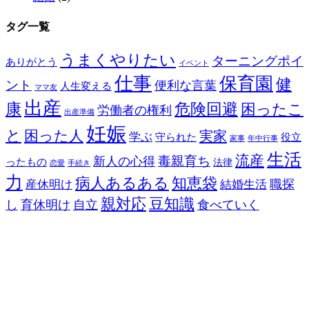
タグ一覧
うまくやりたい
ターニングポイ
ありがとう
イベント
仕事
保育園
健
ント
便利な言葉
人生変える
ママ友
出産
康
危険回避
困ったこ
労働者の権利
出産準備
妊娠
と
困った人
実家
学ぶ
守られた
役立
家事
年中行事
生活
流産
毒親育ち
新人の心得
ったもの
法律
恋愛
手続き
力
病人あるある
知恵袋
職探
産休明け
結婚生活
親対応
豆知識
し
育休明け
自立
食べていく