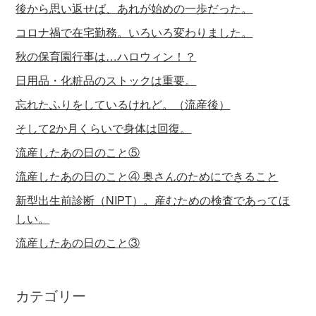
後から思い返せば、あれが始めの一歩だった。
コロナ禍で在宅勤務。いろいろ変わりました。
秋の保育園行事は…ハロウィン！？
日用品・化粧品のストックは重要。
忘れたふりをしているけれど。（流産後）
そして2か月くらいで身体は回復。
流産したあの日のこと⑤
流産したあの日のこと④ 奥さんのためにできること
新型出生前診断（NIPT）。産むための検査であってほ
しい。
流産したあの日のこと③
カテゴリー