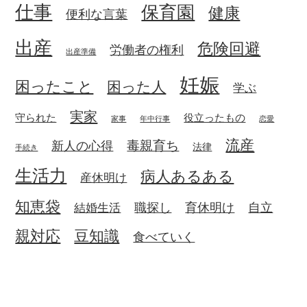
仕事
保育園
健康
便利な言葉
出産
危険回避
労働者の権利
出産準備
妊娠
困ったこと
困った人
学ぶ
実家
守られた
役立ったもの
家事
年中行事
恋愛
流産
毒親育ち
新人の心得
法律
手続き
生活力
病人あるある
産休明け
知恵袋
職探し
育休明け
自立
結婚生活
親対応
豆知識
食べていく