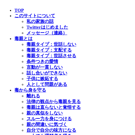
TOP
このサイトについて
私の家族の話
Twitterはじめました
メッセージ（連絡）
毒親とは
毒親タイプ：世話しない
毒親タイプ：支配する
毒親タイプ：世話させる
条件つきの愛情
言動が一貫しない
話し合いができない
子供に嫉妬する
人として問題がある
毒から身を守る
離れる
法律の観点から毒親を見る
毒親は直らないと覚悟する
親の真似をしない
スルー力を身につける
親の間違いに気づく
自分で自分の味方になる