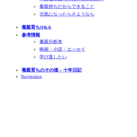
毒親持ちだからできること
元気になったらさようなら
毒親育ちQ&A
参考情報
毒親分析本
映画・小説・エッセイ
学び直したい
毒親育ちのその後 – 十年日記
Navigation