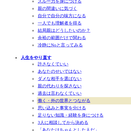
スルー力を身につける
親の間違いに気づく
自分で自分の味方になる
一人でも理解者を得る
結局親はどうしたいのか？
余裕の範囲だけで関わる
冷静にNoと言ってみる
人生をやり直す
許さなくていい
あなたのせいではない
ダメな相手を選ばない
親の代わりを探さない
過去は言わなくていい
働く・外の世界とつながる
思い込みと事実を分ける
足りない知識・経験を身につける
3人に相談してから決める
「あなたはちゃんとした人だ」