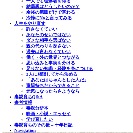
一人でも理解者を得る
結局親はどうしたいのか？
余裕の範囲だけで関わる
冷静にNoと言ってみる
人生をやり直す
許さなくていい
あなたのせいではない
ダメな相手を選ばない
親の代わりを探さない
過去は言わなくていい
働く・外の世界とつながる
思い込みと事実を分ける
足りない知識・経験を身につける
3人に相談してから決める
「あなたはちゃんとした人だ」
毒親持ちだからできること
元気になったらさようなら
毒親育ちQ&A
参考情報
毒親分析本
映画・小説・エッセイ
学び直したい
毒親育ちのその後 – 十年日記
Navigation