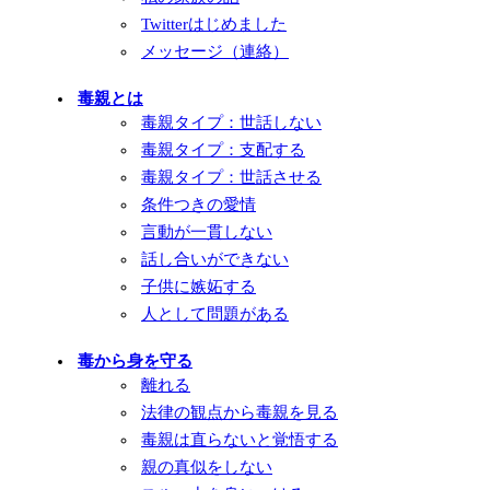
Twitterはじめました
メッセージ（連絡）
毒親とは
毒親タイプ：世話しない
毒親タイプ：支配する
毒親タイプ：世話させる
条件つきの愛情
言動が一貫しない
話し合いができない
子供に嫉妬する
人として問題がある
毒から身を守る
離れる
法律の観点から毒親を見る
毒親は直らないと覚悟する
親の真似をしない