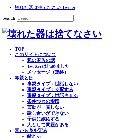
壊れた器は捨てなさい Twitter
Search
TOP
このサイトについて
私の家族の話
Twitterはじめました
メッセージ（連絡）
毒親とは
毒親タイプ：世話しない
毒親タイプ：支配する
毒親タイプ：世話させる
条件つきの愛情
言動が一貫しない
話し合いができない
子供に嫉妬する
人として問題がある
毒から身を守る
離れる