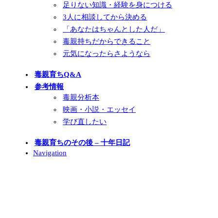
足りない知識・経験を身につける
3人に相談してから決める
「あなたはちゃんとした人だ」
毒親持ちだからできること
元気になったらさようなら
毒親育ちQ&A
参考情報
毒親分析本
映画・小説・エッセイ
学び直したい
毒親育ちのその後 – 十年日記
Navigation