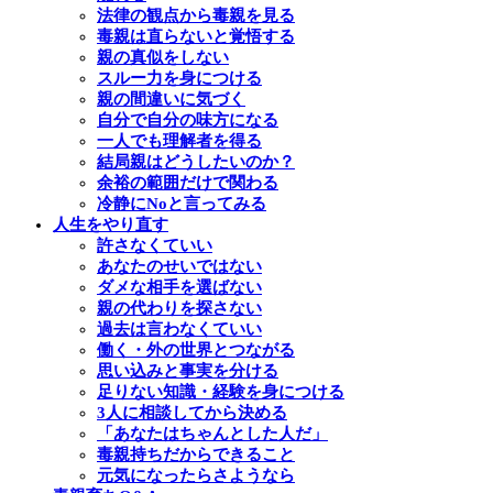
法律の観点から毒親を見る
毒親は直らないと覚悟する
親の真似をしない
スルー力を身につける
親の間違いに気づく
自分で自分の味方になる
一人でも理解者を得る
結局親はどうしたいのか？
余裕の範囲だけで関わる
冷静にNoと言ってみる
人生をやり直す
許さなくていい
あなたのせいではない
ダメな相手を選ばない
親の代わりを探さない
過去は言わなくていい
働く・外の世界とつながる
思い込みと事実を分ける
足りない知識・経験を身につける
3人に相談してから決める
「あなたはちゃんとした人だ」
毒親持ちだからできること
元気になったらさようなら