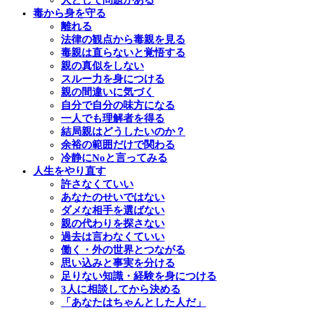
人として問題がある
毒から身を守る
離れる
法律の観点から毒親を見る
毒親は直らないと覚悟する
親の真似をしない
スルー力を身につける
親の間違いに気づく
自分で自分の味方になる
一人でも理解者を得る
結局親はどうしたいのか？
余裕の範囲だけで関わる
冷静にNoと言ってみる
人生をやり直す
許さなくていい
あなたのせいではない
ダメな相手を選ばない
親の代わりを探さない
過去は言わなくていい
働く・外の世界とつながる
思い込みと事実を分ける
足りない知識・経験を身につける
3人に相談してから決める
「あなたはちゃんとした人だ」