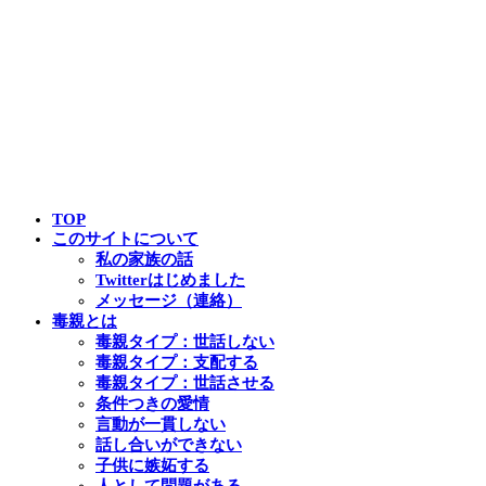
TOP
このサイトについて
私の家族の話
Twitterはじめました
メッセージ（連絡）
毒親とは
毒親タイプ：世話しない
毒親タイプ：支配する
毒親タイプ：世話させる
条件つきの愛情
言動が一貫しない
話し合いができない
子供に嫉妬する