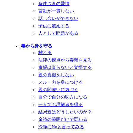
条件つきの愛情
言動が一貫しない
話し合いができない
子供に嫉妬する
人として問題がある
毒から身を守る
離れる
法律の観点から毒親を見る
毒親は直らないと覚悟する
親の真似をしない
スルー力を身につける
親の間違いに気づく
自分で自分の味方になる
一人でも理解者を得る
結局親はどうしたいのか？
余裕の範囲だけで関わる
冷静にNoと言ってみる