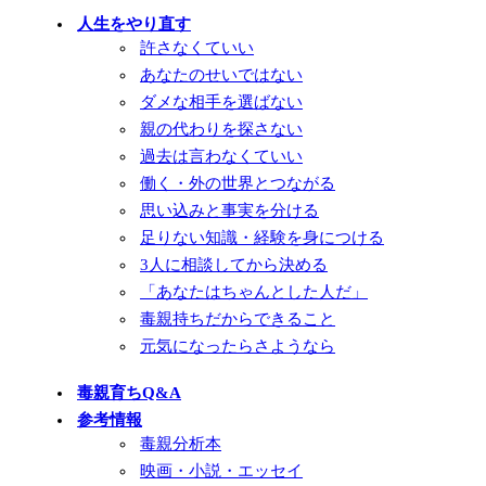
人生をやり直す
許さなくていい
あなたのせいではない
ダメな相手を選ばない
親の代わりを探さない
過去は言わなくていい
働く・外の世界とつながる
思い込みと事実を分ける
足りない知識・経験を身につける
3人に相談してから決める
「あなたはちゃんとした人だ」
毒親持ちだからできること
元気になったらさようなら
毒親育ちQ&A
参考情報
毒親分析本
映画・小説・エッセイ