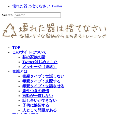
壊れた器は捨てなさい Twitter
Search
TOP
このサイトについて
私の家族の話
Twitterはじめました
メッセージ（連絡）
毒親とは
毒親タイプ：世話しない
毒親タイプ：支配する
毒親タイプ：世話させる
条件つきの愛情
言動が一貫しない
話し合いができない
子供に嫉妬する
人として問題がある