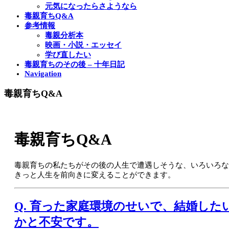
元気になったらさようなら
毒親育ちQ&A
参考情報
毒親分析本
映画・小説・エッセイ
学び直したい
毒親育ちのその後 – 十年日記
Navigation
毒親育ちQ&A
毒親育ちQ&A
毒親育ちの私たちがその後の人生で遭遇しそうな、いろいろな
きっと人生を前向きに変えることができます。
Q. 育った家庭環境のせいで、結婚し
かと不安です。