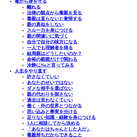
毒から身を守る
離れる
法律の観点から毒親を見る
毒親は直らないと覚悟する
親の真似をしない
スルー力を身につける
親の間違いに気づく
自分で自分の味方になる
一人でも理解者を得る
結局親はどうしたいのか？
余裕の範囲だけで関わる
冷静にNoと言ってみる
人生をやり直す
許さなくていい
あなたのせいではない
ダメな相手を選ばない
親の代わりを探さない
過去は言わなくていい
働く・外の世界とつながる
思い込みと事実を分ける
足りない知識・経験を身につける
3人に相談してから決める
「あなたはちゃんとした人だ」
毒親持ちだからできること